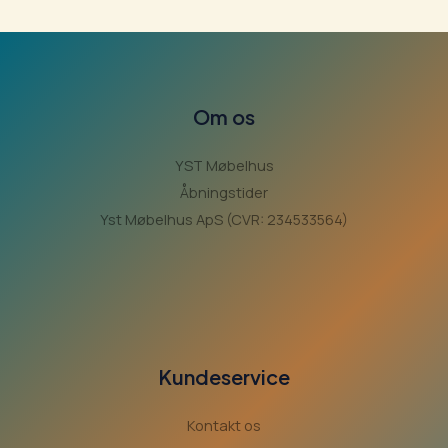
Om os
YST Møbelhus
Åbningstider
Yst Møbelhus ApS (CVR: 234533564)
Kundeservice
Kontakt os