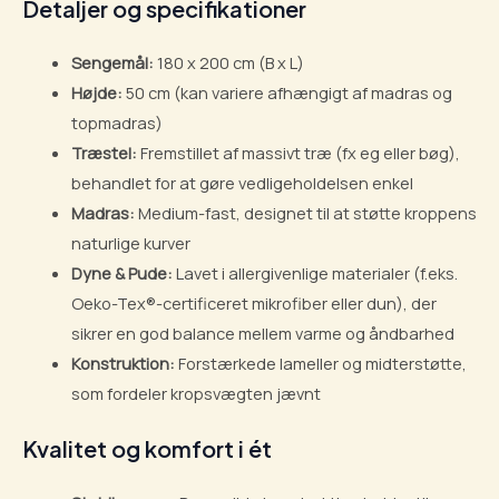
Detaljer og specifikationer
Sengemål:
180 x 200 cm (B x L)
Højde:
50 cm (kan variere afhængigt af madras og
topmadras)
Træstel:
Fremstillet af massivt træ (fx eg eller bøg),
behandlet for at gøre vedligeholdelsen enkel
Madras:
Medium-fast, designet til at støtte kroppens
naturlige kurver
Dyne & Pude:
Lavet i allergivenlige materialer (f.eks.
Oeko-Tex®-certificeret mikrofiber eller dun), der
sikrer en god balance mellem varme og åndbarhed
Konstruktion:
Forstærkede lameller og midterstøtte,
som fordeler kropsvægten jævnt
Kvalitet og komfort i ét