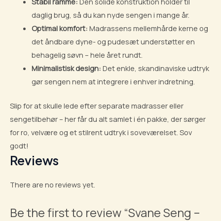
Stabil ramme:
Den solide konstruktion holder til
daglig brug, så du kan nyde sengen i mange år.
Optimal komfort:
Madrassens mellemhårde kerne og
det åndbare dyne- og pudesæt understøtter en
behagelig søvn – hele året rundt.
Minimalistisk design:
Det enkle, skandinaviske udtryk
gør sengen nem at integrere i enhver indretning.
Slip for at skulle lede efter separate madrasser eller
sengetilbehør – her får du alt samlet i én pakke, der sørger
for ro, velvære og et stilrent udtryk i soveværelset. Sov
godt!
Reviews
There are no reviews yet.
Be the first to review “Svane Seng –