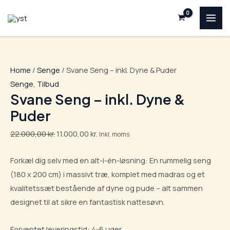
Skip
Svane
Original
Current
Original
Original
Original
Current
Current
Current
MAI
Sale!
Sale!
Sale!
Sale!
Sale!
Sale!
Sale!
to
Seng
price
price
price
price
price
price
price
price
ME
content
-
was:
is:
was:
was:
was:
is:
is:
is:
inkl.
22.000,00 kr..
11.000,00 kr..
1.000,00 kr..
4.500,00 kr..
9.999,00 kr..
750,00 kr..
3.375,00 kr..
7.500,00 kr..
Dyne
Home
/
Senge
/ Svane Seng – inkl. Dyne & Puder
&
Senge
,
Tilbud
Puder
Svane Seng – inkl. Dyne &
quantity
Puder
22.000,00
kr.
11.000,00
kr.
Inkl. moms
Forkæl dig selv med en alt-i-én-løsning: En rummelig seng
(180 x 200 cm) i massivt træ, komplet med madras og et
kvalitetssæt bestående af dyne og pude – alt sammen
designet til at sikre en fantastisk nattesøvn.
Forventet leveringstid: 4-6 uger