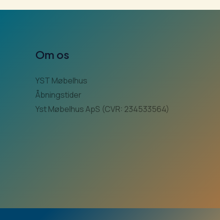
Om os
YST Møbelhus
Åbningstider
Yst Møbelhus ApS (CVR: 234533564)