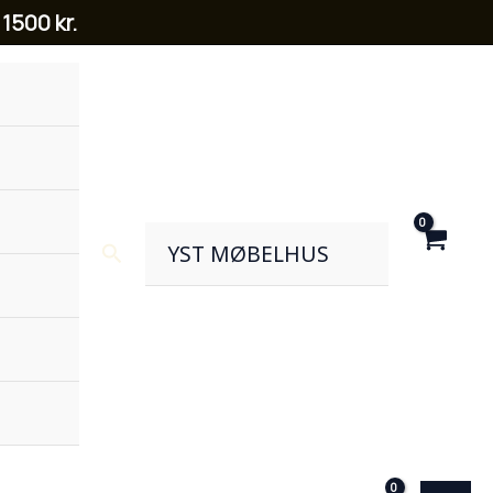
 1500 kr.
Search
YST MØBELHUS
MAI