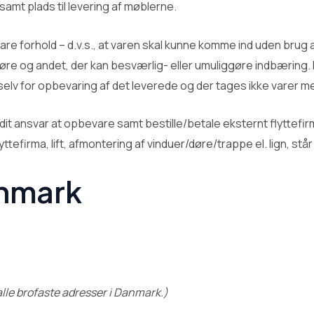
 samt plads til levering af møblerne.
bare forhold – d.v.s., at varen skal kunne komme ind uden brug
re og andet, der kan besværlig- eller umuliggøre indbæring. 
r selv for opbevaring af det leverede og der tages ikke varer me
dit ansvar at opbevare samt bestille/betale eksternt flyttefir
yttefirma, lift, afmontering af vinduer/døre/trappe el. lign, står 
anmark
 alle brofaste adresser i Danmark.)