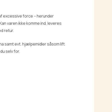
 af excessive force – herunder
Kan varen ikke komme ind, leveres
d retur.
ma samt evt. hjælpemidler såsom lift
du selv for.