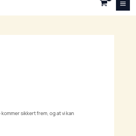
ME
de kommer sikkert frem, og at vi kan