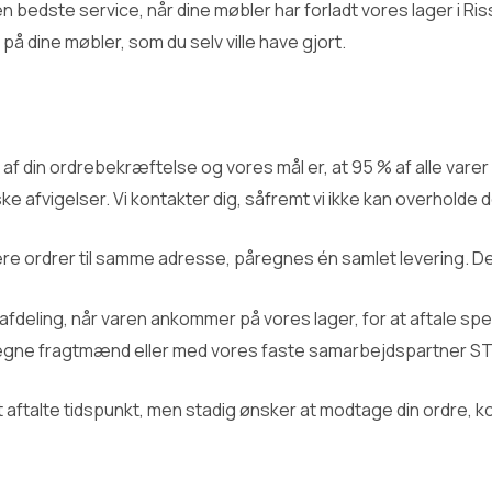
den bedste service, når dine møbler har forladt vores lager i Ri
på dine møbler, som du selv ville have gjort.
af din ordrebekræftelse og vores mål er, at 95 % af alle varer
e afvigelser. Vi kontakter dig, såfremt vi ikke kan overholde 
lere ordrer til samme adresse, påregnes én samlet levering. Det 
ikafdeling, når varen ankommer på vores lager, for at aftale sp
gne fragtmænd eller med vores faste samarbejdspartner ST
 aftalte tidspunkt, men stadig ønsker at modtage din ordre, kom