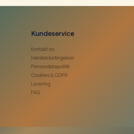
Kundeservice
Kontakt os
Handelsbetingelser
Persondatapolitik
Cookies & GDPR
Levering
FAQ