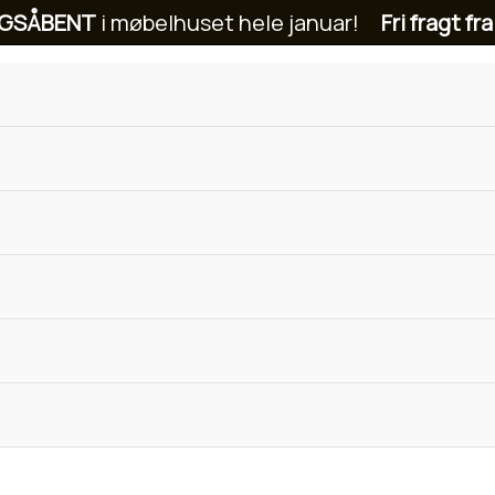
GSÅBENT
i møbelhuset hele januar!
Fri fragt fra