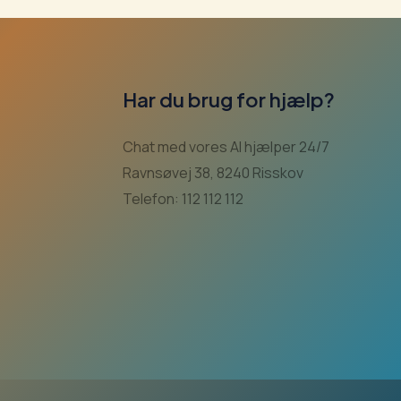
Har du brug for hjælp?
Chat med vores AI hjælper 24/7
Ravnsøvej 38, 8240 Risskov
Telefon: 112 112 112