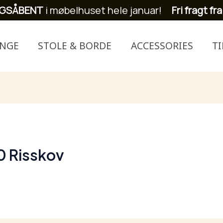
GSÅBENT
i møbelhuset hele januar!
Fri fragt fra
ENGE
STOLE & BORDE
ACCESSORIES
T
0 Risskov