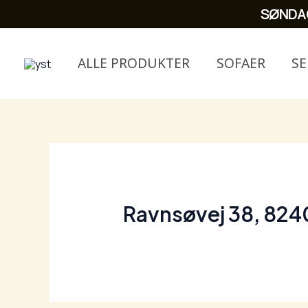
Skip
SØNDA
to
content
ALLE PRODUKTER
SOFAER
S
Ravnsøvej 38, 824