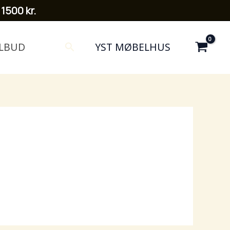
 1500 kr.
Search
ILBUD
YST MØBELHUS