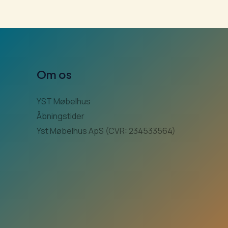
Om os
YST Møbelhus
Åbningstider
Yst Møbelhus ApS (CVR: 234533564)