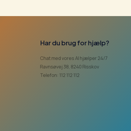
Har du brug for hjælp?
Chat med vores AI hjælper 24/7
Ravnsøvej 38, 8240 Risskov
Telefon: 112 112 112