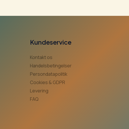
Kundeservice
Kontakt os
Handelsbetingelser
Persondatapolitik
Cookies & GDPR
Levering
FAQ