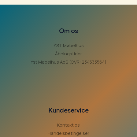
Om os
YST Møbelhus
Åbningstider
Yst Møbelhus ApS (CVR: 234533564)
Kundeservice
Kontakt os
Handelsbetingelser