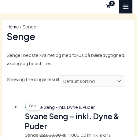
Skip
S
O
C
MAI
to
e
r
u
ME
content
a
i
r
Home
/ Senge
r
g
r
Senge
c
i
e
h
n
n
Senge i bedste kvalitet og med fokus på bæredygtighed,
a
t
økologi og bedst i test.
l
p
p
r
Showing the single result
r
i
i
c
Original
Current
c
e
Sale!
price
price
e
i
Svane Seng – inkl. Dyne &
was:
is:
w
s
Puder
22.000,00 kr..
11.000,00 kr..
a
:
Senge
22.000,00
kr.
11.000,00
kr.
Inkl. moms