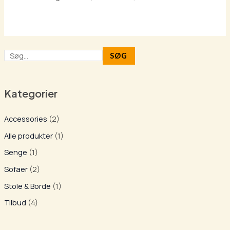
s
3
:
.
4
3
.
7
SØG
5
5
0
,
0
0
Kategorier
,
0
Accessories
(2)
0
0
k
Alle produkter
(1)
r
Senge
(1)
k
.
Sofaer
(2)
r
.
Stole & Borde
(1)
.
Tilbud
(4)
.