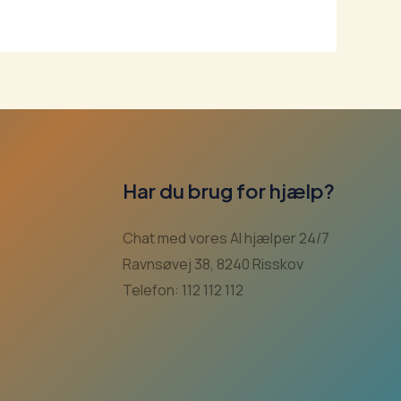
Har du brug for hjælp?
Chat med vores AI hjælper 24/7
Ravnsøvej 38, 8240 Risskov
Telefon: 112 112 112