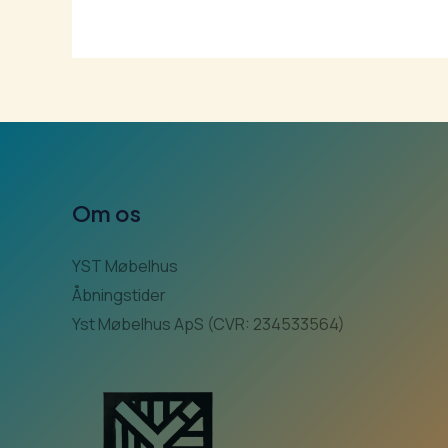
Om os
YST Møbelhus
Åbningstider
Yst Møbelhus ApS (CVR: 234533564)