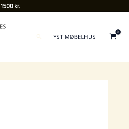
 1500 kr.
ES
Search
YST MØBELHUS