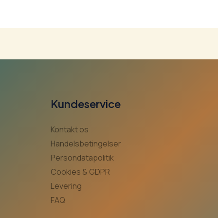
Kundeservice
Kontakt os
Handelsbetingelser
Persondatapolitik
Cookies & GDPR
Levering
FAQ